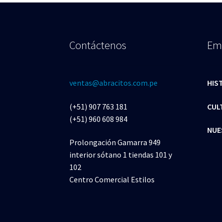
Contáctenos
Em
ventas@abracitos.com.pe
HIS
(+51) 907 763 181
CUL
(+51) 960 608 984
NUE
Prolongación Gamarra 949
interior sótano 1 tiendas 101 y
102
Centro Comercial Estilos