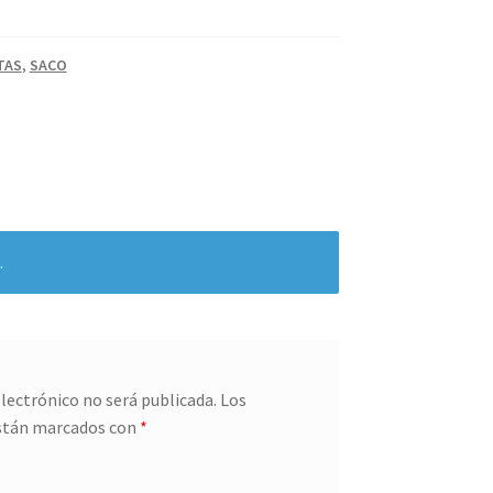
TAS
,
SACO
.
electrónico no será publicada.
Los
stán marcados con
*