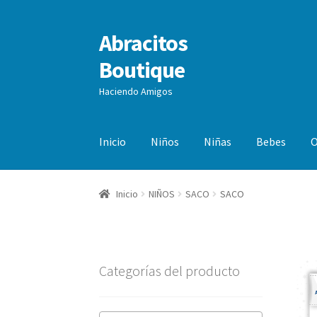
Abracitos
Ir
Ir
a
al
Boutique
la
contenido
navegación
Haciendo Amigos
Inicio
Niños
Niñas
Bebes
O
Inicio
NIÑOS
SACO
SACO
Categorías del producto