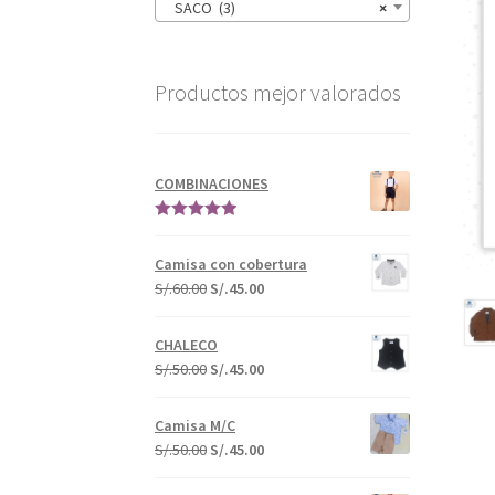
SACO (3)
×
Productos mejor valorados
COMBINACIONES
Valorado en
5.00
de 5
Camisa con cobertura
S/.
60.00
S/.
45.00
CHALECO
S/.
50.00
S/.
45.00
Camisa M/C
S/.
50.00
S/.
45.00