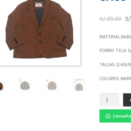
S/.
85.00
S/
MATERIAL:BAB
FORRO :TELA S
TALLAS :2/4/6/8
COLORES: MARR
Cantidad
Consulta