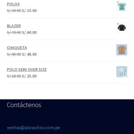
5.00
de 5
POLOS
S/.
20.00
S/.
15.00
BLAZER
S/.
70.00
S/.
60.00
CHAQUETA
S/.
45.00
S/.
40.00
POLO SEMI OVER SIZE
S/.
28.00
S/.
25.00
Contáctenos
ventas@abracitos.com.pe