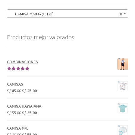
CAMISA M&#47;C (28)
×
Productos mejor valorados
COMBINACIONES
Valorado en
5.00
de 5
CAMISAS
S/.
45.00
S/.
25.00
CAMISA HAWAIANA
S/.
55.00
S/.
35.00
CAMISA M/L
S/.
60.00
S/.
55.00