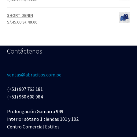
SHORT DENIN
S/.
45.00
S/.
40.00
Contáctenos
ventas@abracitos.com.pe
(+51) 907 763 181
(+51) 960 608 984
Prolongación Gamarra 949
interior sótano 1 tiendas 101 y 102
Centro Comercial Estilos