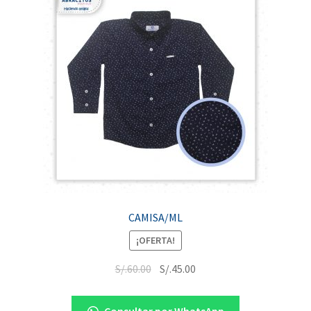
CAMISA/ML
¡OFERTA!
S/.
60.00
S/.
45.00