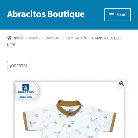
Abracitos Boutique
Ir
Ir
Menú
a
al
la
contenido
Inicio
navegación
Inicio
NIÑOS
CAMISAS
CAMISA M/C
CAMISA CUELLO
NERÚ
Niños
Niñas
¡OFERTA!
Bebes
Ofertas