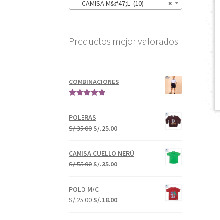
CAMISA M&#47;L (10)
×
Productos mejor valorados
COMBINACIONES
Valorado en
5.00
de 5
POLERAS
S/.
35.00
S/.
25.00
CAMISA CUELLO NERÚ
S/.
55.00
S/.
35.00
POLO M/C
S/.
25.00
S/.
18.00