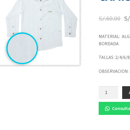
S/.
60.00
S/
MATERIAL: AL
BORDADA
TALLAS :2/4/6/8
OBSERVACION 
Cantidad
Consulta