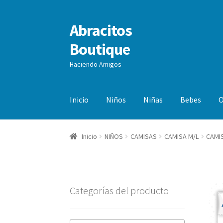
Abracitos
Ir
Ir
a
al
Boutique
la
contenido
navegación
Haciendo Amigos
Inicio
Niños
Niñas
Bebes
O
Inicio
NIÑOS
CAMISAS
CAMISA M/L
CAMI
Categorías del producto