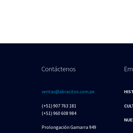
Contáctenos
Em
ventas@abracitos.com.pe
HIS
(+51) 907 763 181
CUL
(+51) 960 608 984
NUE
Prolongación Gamarra 949