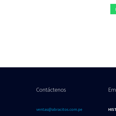
Contáctenos
Em
ventas@abracitos.com.pe
HIS