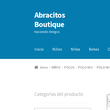
Abracitos
Ir
Ir
a
al
Boutique
la
contenido
navegación
Haciendo Amigos
Inicio
Niños
Niñas
Bebes
O
Inicio
NIÑOS
POLOS
POLO M/C
POLO M/
Categorías del producto