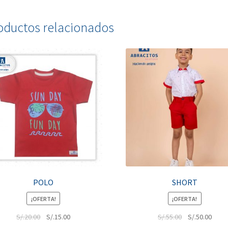
oductos relacionados
POLO
SHORT
¡OFERTA!
¡OFERTA!
S/.
20.00
S/.
15.00
S/.
55.00
S/.
50.00