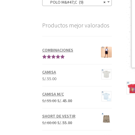
POLO M&#47;C (9)
×
Productos mejor valorados
COMBINACIONES
Valorado en
5.00
de 5
CAMISA
S/.
55.00
CAMISA M/C
S/.
55.00
S/.
45.00
SHORT DE VESTIR
S/.
60.00
S/.
55.00