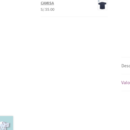
CAMISA
S/.
55.00
Desc
Valo