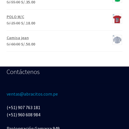
S/.
55.00
S/.
35.00
POLO M/C
S/.
25.00
S/.
18.00
Camisa jean
S/.
60.00
S/.
50.00
Contáctenos
ventas@abracitos.com.pe
(+51) 907 763 181
(+51) 960 608 984
Prolongación Gamarra 949