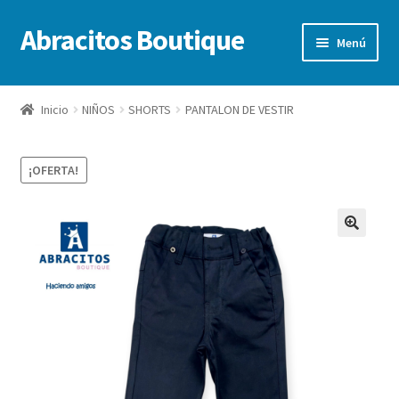
Abracitos Boutique
Ir
Ir
Menú
a
al
la
contenido
Inicio
navegación
Inicio
NIÑOS
SHORTS
PANTALON DE VESTIR
Niños
¡OFERTA!
Niñas
Bebes
Ofertas