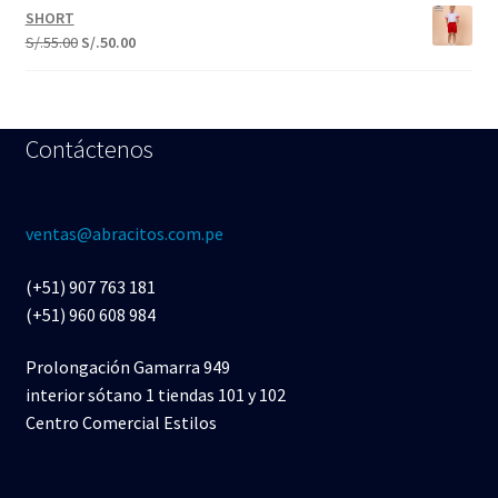
SHORT
S/.
55.00
S/.
50.00
Contáctenos
ventas@abracitos.com.pe
(+51) 907 763 181
(+51) 960 608 984
Prolongación Gamarra 949
interior sótano 1 tiendas 101 y 102
Centro Comercial Estilos