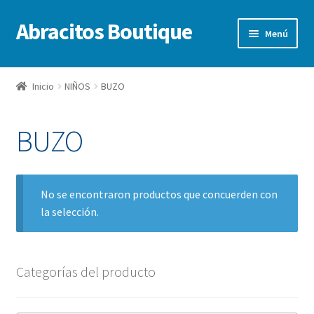
Abracitos Boutique
Ir
Ir
Menú
a
al
la
contenido
Inicio
navegación
Inicio
NIÑOS
BUZO
Niños
BUZO
Niñas
Bebes
No se encontraron productos que concuerden con
la selección.
Ofertas
Categorías del producto