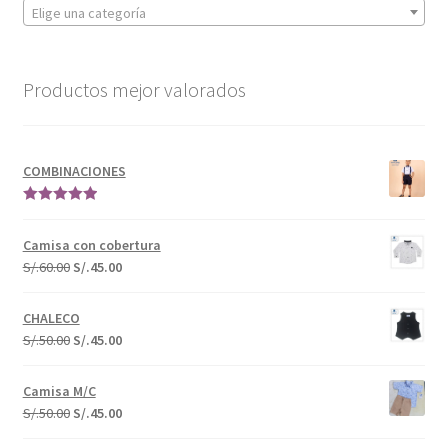
Elige una categoría
Productos mejor valorados
COMBINACIONES
Valorado en
5.00
de 5
Camisa con cobertura
S/.
60.00
S/.
45.00
CHALECO
S/.
50.00
S/.
45.00
Camisa M/C
S/.
50.00
S/.
45.00