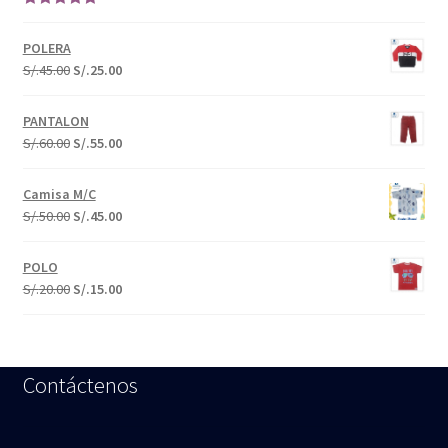
Valorado en
5.00
de 5
POLERA
S/.
45.00
S/.
25.00
PANTALON
S/.
60.00
S/.
55.00
Camisa M/C
S/.
50.00
S/.
45.00
POLO
S/.
20.00
S/.
15.00
Contáctenos