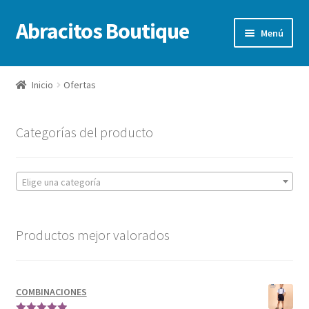
Abracitos Boutique
Ir
Ir
Menú
a
al
la
contenido
Inicio
navegación
Inicio
Ofertas
Niños
Categorías del producto
Niñas
Bebes
Elige una categoría
Ofertas
Productos mejor valorados
COMBINACIONES