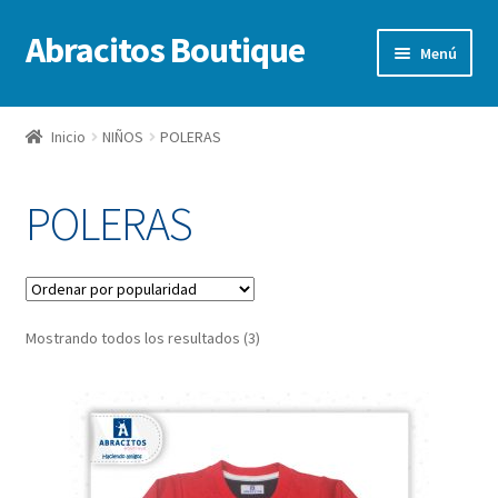
Abracitos Boutique
Ir
Ir
Menú
a
al
la
contenido
Inicio
navegación
Inicio
NIÑOS
POLERAS
Niños
POLERAS
Niñas
Bebes
Mostrando todos los resultados (3)
Ofertas