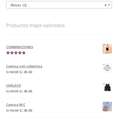
Blusas (2)
×
Productos mejor valorados
COMBINACIONES
Valorado en
5.00
de 5
Camisa con cobertura
S/.
60.00
S/.
45.00
CHALECO
S/.
50.00
S/.
45.00
Camisa M/C
S/.
50.00
S/.
45.00