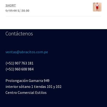
SHORT
S/.
55.00
S/.
50.00
Contáctenos
ventas@abracitos.com.pe
(+51) 907 763 181
(+51) 960 608 984
Prolongación Gamarra 949
interior sótano 1 tiendas 101 y 102
Centro Comercial Estilos